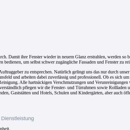
rch. Damit ihre Fenster wieder in neuem Glanz erstrahlen, werden so 
hnen bedienen, um selbst schwer zugängliche Fassaden und Fenster zu rei
traggeber zu entsprechen. Natürlich gelingt uns das nur durch unser 
nsfeld und arbeiten dabei zuverlässig und professionell. Ob es sich u
e Reinigung. Alle hartnäckigen Verschmutzungen und Verunreinigungen 
bstverständlich pflegen wir die Fenster- und Türrahmen sowie Rolllad
nden, Gaststätten und Hotels, Schulen und Kindergärten, aber auch öff
 Dienstleistung
nheit.