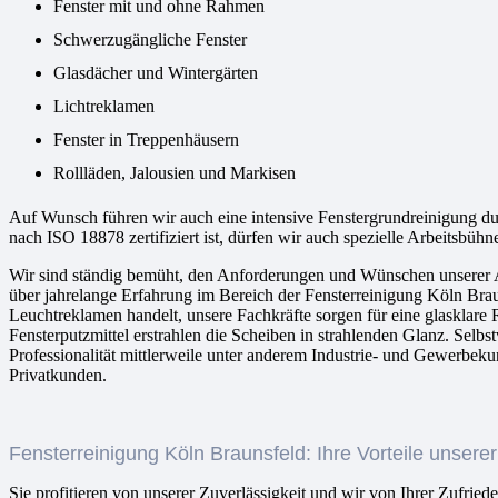
Fenster mit und ohne Rahmen
Schwerzugängliche Fenster
Glasdächer und Wintergärten
Lichtreklamen
Fenster in Treppenhäusern
Rollläden, Jalousien und Markisen
Auf Wunsch führen wir auch eine intensive Fenstergrundreinigung du
nach ISO 18878 zertifiziert ist, dürfen wir auch spezielle Arbeitsbü
Wir sind ständig bemüht, den Anforderungen und Wünschen unserer Auf
über jahrelange Erfahrung im Bereich der Fensterreinigung Köln Brau
Leuchtreklamen handelt, unsere Fachkräfte sorgen für eine glasklar
Fensterputzmittel erstrahlen die Scheiben in strahlenden Glanz. Sel
Professionalität mittlerweile unter anderem Industrie- und Gewerbeku
Privatkunden.
Fensterreinigung Köln Braunsfeld: Ihre Vorteile unserer
Sie profitieren von unserer Zuverlässigkeit und wir von Ihrer Zufriede