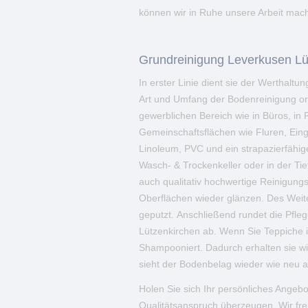
können wir in Ruhe unsere Arbeit mach
Grundreinigung Leverkusen Lü
In erster Linie dient sie der Werthalt
Art und Umfang der Bodenreinigung or
gewerblichen Bereich wie in Büros, in
Gemeinschaftsflächen wie Fluren, Ein
Linoleum, PVC und ein strapazierfähi
Wasch- & Trockenkeller oder in der Tie
auch qualitativ hochwertige Reinigungs
Oberflächen wieder glänzen. Des Weite
geputzt. Anschließend rundet die Pfl
Lützenkirchen ab. Wenn Sie Teppiche 
Shampooniert. Dadurch erhalten sie wi
sieht der Bodenbelag wieder wie neu a
Holen Sie sich Ihr persönliches Angeb
Qualitätsanspruch überzeugen. Wir fre