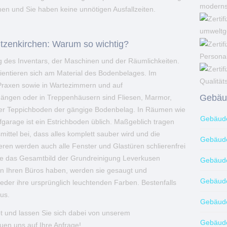
moderns
en und Sie haben keine unnötigen Ausfallzeiten.
umweltg
tzenkirchen: Warum so wichtig?
Personal
ung des Inventars, der Maschinen und der Räumlichkeiten.
ientieren sich am Material des Bodenbelages. Im
Qualität
 Praxen sowie in Wartezimmern und auf
Gebäud
gängen oder in Treppenhäusern sind Fliesen, Marmor,
ger Teppichboden der gängige Bodenbelag. In Räumen wie
Gebäude
fgarage ist ein Estrichboden üblich. Maßgeblich tragen
mittel bei, dass alles komplett sauber wird und die
Gebäude
ren werden auch alle Fenster und Glastüren schlierenfrei
ege das Gesamtbild der Grundreinigung Leverkusen
Gebäude
in Ihren Büros haben, werden sie gesaugt und
Gebäude
eder ihre ursprünglich leuchtenden Farben. Bestenfalls
us.
Gebäude
ot und lassen Sie sich dabei von unserem
Gebäude
uen uns auf Ihre Anfrage!