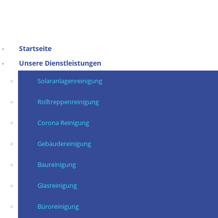
Startseite
Unsere Dienstleistungen
Solaranlagenreinigung
Rolltreppenreinigung
Corona Reinigung
Gebäudereinigung
Baureinigung
Glasreinigung
Büroreinigung