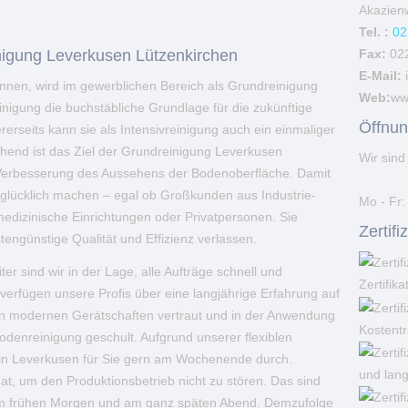
Akazien
Tel. :
02
Fax:
02
inigung Leverkusen Lützenkirchen
E-Mail:
nen, wird im gewerblichen Bereich als Grundreinigung
Web:
ww
einigung die buchstäbliche Grundlage für die zukünftige
Öffnun
erseits kann sie als Intensivreinigung auch ein einmaliger
end ist das Ziel der Grundreinigung Leverkusen
Wir sind 
e Verbesserung des Aussehens der Bodenoberfläche. Damit
 glücklich machen – egal ob Großkunden aus Industrie-
Mo - Fr:
medizinische Einrichtungen oder Privatpersonen. Sie
Zertif
engünstige Qualität und Effizienz verlassen.
er sind wir in der Lage, alle Aufträge schnell und
Zertifika
erfügen unsere Profis über eine langjährige Erfahrung auf
den modernen Gerätschaften vertraut und in der Anwendung
Kostent
Bodenreinigung geschult. Aufgrund unserer flexiblen
g in Leverkusen für Sie gern am Wochenende durch.
und lang
hat, um den Produktionsbetrieb nicht zu stören. Das sind
 frühen Morgen und am ganz späten Abend. Demzufolge