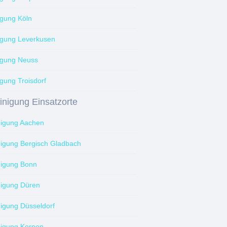
igung Köln
igung Leverkusen
igung Neuss
gung Troisdorf
inigung Einsatzorte
nigung Aachen
nigung Bergisch Gladbach
nigung Bonn
nigung Düren
nigung Düsseldorf
nigung Kerpen