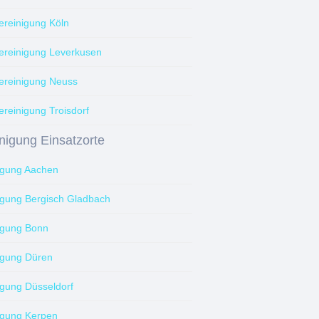
reinigung Köln
reinigung Leverkusen
reinigung Neuss
reinigung Troisdorf
nigung Einsatzorte
igung Aachen
igung Bergisch Gladbach
igung Bonn
igung Düren
igung Düsseldorf
igung Kerpen