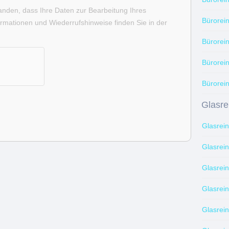
tanden, dass Ihre Daten zur Bearbeitung Ihres
Bürorei
rmationen und Wiederrufshinweise finden Sie in der
Bürorei
Bürorei
Bürorein
Glasre
Glasrei
Glasrei
Glasrei
Glasrei
Glasrei