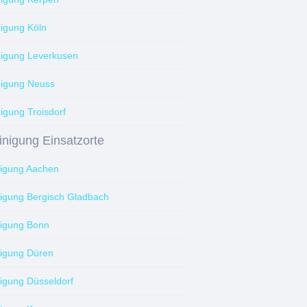
nigung Köln
nigung Leverkusen
nigung Neuss
igung Troisdorf
inigung Einsatzorte
nigung Aachen
nigung Bergisch Gladbach
nigung Bonn
nigung Düren
nigung Düsseldorf