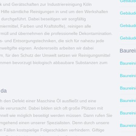
Gebäude
k und Gerätschaften zur Industriereinigung Köln
r Hilfe sämtliche Reinigungen in und um den Werkshallen
Gebäude
durchgeführt. Dabei beseitigen wir sorgfältig
Gebäude
ermittel, Farben und Kraftstoffe), reinigen alle
müll und übernehmen die professionelle Dekontamination.
Gebäude
s- und Entsorgungstechniken, die sich für nahezu jede
eltgifte eignen. Andererseits arbeiten wir dabei
Baurei
m, für den Schutz der Umwelt setzen wir Reinigungsmittel
ommen bevorzugt biologisch abbaubare Substanzen zum
Baurein
Baurein
Baurein
 da
Baurein
 den Defekt einer Maschine Öl ausfließt und eine
e verursacht. Dabei bilden sich oft große Pfützen mit
Baurein
nell wie möglich beseitigt werden müssen. Dann rufen Sie
 umgehend einen unserer Spezialisten. Denn durch unsere
Baurein
en Fällen kostspielige Folgeschäden verhindern. Giftige