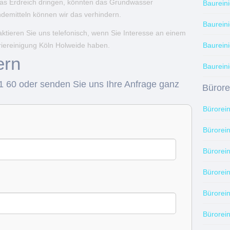
das Erdreich dringen, könnten das Grundwasser
Baurein
demitteln können wir das verhindern.
Baurein
ktieren Sie uns telefonisch, wenn Sie Interesse an einem
Baurein
triereinigung Köln Holweide haben.
ern
Baureini
1 60 oder senden Sie uns Ihre Anfrage ganz
Bürore
Bürorei
Bürorei
Bürorei
Bürorei
Bürorei
Bürorei