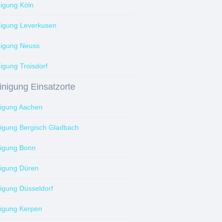
nigung Köln
nigung Leverkusen
nigung Neuss
igung Troisdorf
inigung Einsatzorte
nigung Aachen
nigung Bergisch Gladbach
nigung Bonn
nigung Düren
nigung Düsseldorf
nigung Kerpen