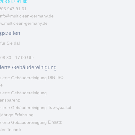
203 947 91 60
203 947 91 61
info@multiclean-germany.de
w.multiclean-germany.de
gszeiten
für Sie da!
 08:30 - 17:00 Uhr
izierte Gebäudereinigung
DIN ISO
te
ransparenz
Top-Qualität
jährige Erfahrung
Einsatz
ter Technik