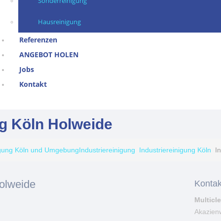
Sonderreinigung
Hausreinigung
Referenzen
ANGEBOT HOLEN
Jobs
Kontakt
ng Köln Holweide
igung Köln und Umgebung
Industriereinigung
Industriereinigung Köln
I
Holweide
Kontak
Multicl
Akazien