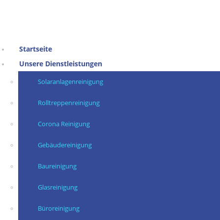
Startseite
Unsere Dienstleistungen
Solaranlagenreinigung
Rolltreppenreinigung
Corona Reinigung
Gebäudereinigung
Baureinigung
Glasreinigung
Büroreinigung