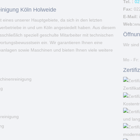
Tel. :
02
Fax:
02
ereinigung Köln Holweide
E-Mail:
t eines unserer Hauptgebiete, da sich in den letzten
Web:
ww
erbetriebe in und um Köln angesiedelt haben. Aus diesem
Öffnun
sschließlich speziell geschulte Mitarbeiter mit technischen
rtungsbewusstsein ein. Wir garantieren Ihnen eine
Wir sind 
ieanlagen sowie Maschinen und bieten Ihnen viele weitere
Mo - Fr:
Zertif
chinenreinigung
Zertifika
ng
Kostent
g
nreinigung
und lang
ng
moderns