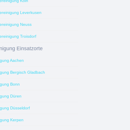
reinigung Köln
reinigung Leverkusen
reinigung Neuss
reinigung Troisdorf
nigung Einsatzorte
igung Aachen
igung Bergisch Gladbach
igung Bonn
igung Düren
igung Düsseldorf
igung Kerpen