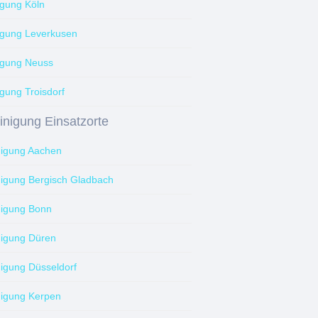
igung Köln
igung Leverkusen
igung Neuss
gung Troisdorf
inigung Einsatzorte
nigung Aachen
nigung Bergisch Gladbach
nigung Bonn
nigung Düren
nigung Düsseldorf
nigung Kerpen